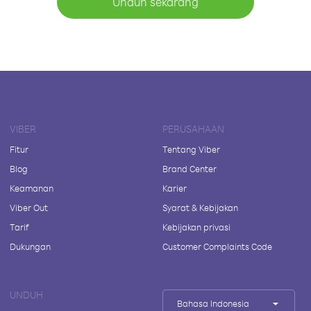
Unduh sekarang
VIBER
PERUSAHAAN
Fitur
Tentang Viber
Blog
Brand Center
Keamanan
Karier
Viber Out
Syarat & Kebijakan
Tarif
Kebijakan privasi
Dukungan
Customer Complaints Code
UNDUH
Bahasa Indonesia