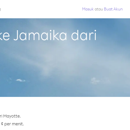
g
Masuk
atau
Buat Akun
e Jamaika dari
ri Mayotte.
 ¢ per menit.