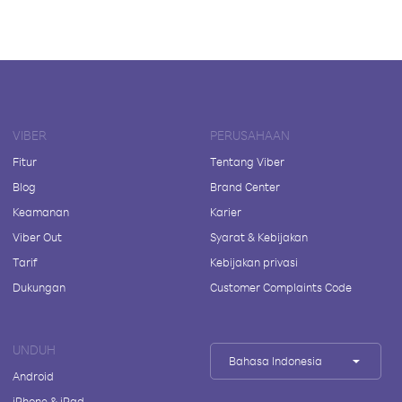
VIBER
PERUSAHAAN
Fitur
Tentang Viber
Blog
Brand Center
Keamanan
Karier
Viber Out
Syarat & Kebijakan
Tarif
Kebijakan privasi
Dukungan
Customer Complaints Code
UNDUH
Bahasa Indonesia
Android
iPhone & iPad