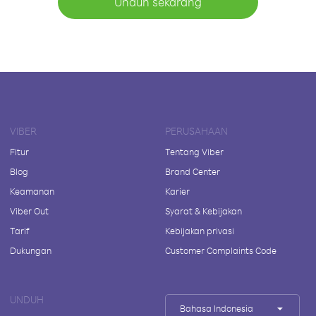
Unduh sekarang
VIBER
PERUSAHAAN
Fitur
Tentang Viber
Blog
Brand Center
Keamanan
Karier
Viber Out
Syarat & Kebijakan
Tarif
Kebijakan privasi
Dukungan
Customer Complaints Code
UNDUH
Bahasa Indonesia