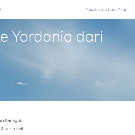
g
Masuk
atau
Buat Akun
 Yordania dari
ri Senegal.
 ¢ per menit.