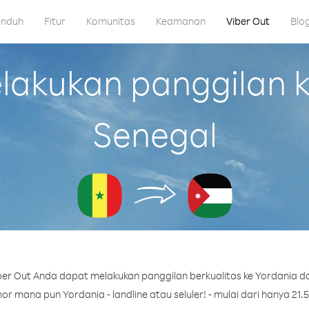
nduh
Fitur
Komunitas
Keamanan
Viber Out
Blo
akukan panggilan ke
Senegal
er Out Anda dapat melakukan panggilan berkualitas ke Yordania da
r mana pun Yordania - landline atau seluler! - mulai dari hanya 21.5