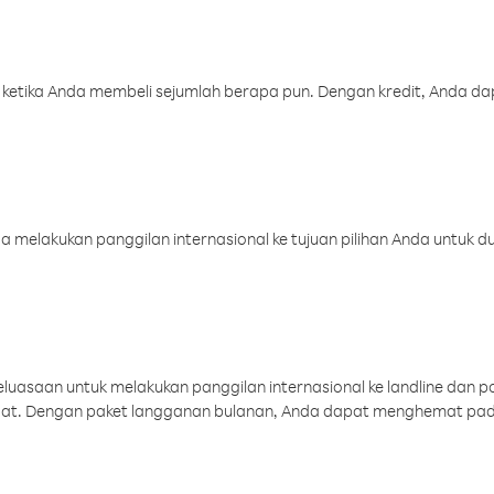
 ketika Anda membeli sejumlah berapa pun. Dengan kredit, Anda da
melakukan panggilan internasional ke tujuan pilihan Anda untuk du
uasaan untuk melakukan panggilan internasional ke landline dan p
aat. Dengan paket langganan bulanan, Anda dapat menghemat pad