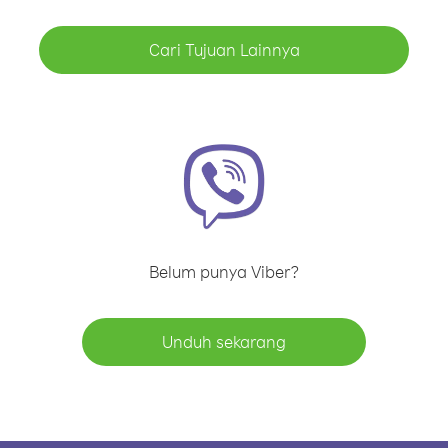
Cari Tujuan Lainnya
Belum punya Viber?
Unduh sekarang