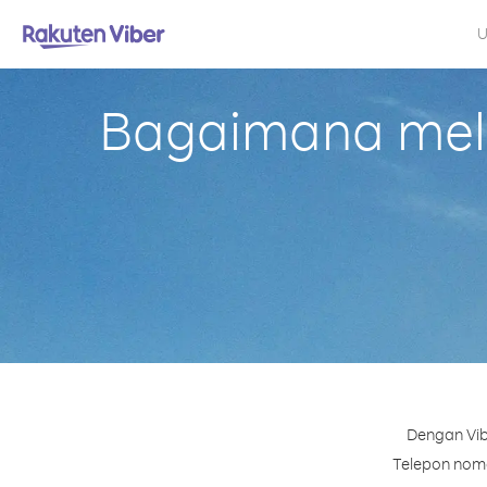
U
Bagaimana mela
Dengan Vib
Telepon nomor