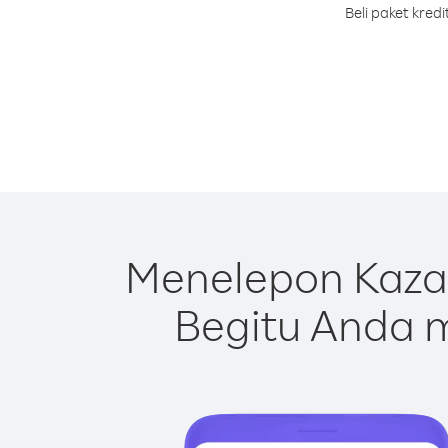
Beli paket kred
Menelepon Kaza
Begitu Anda m