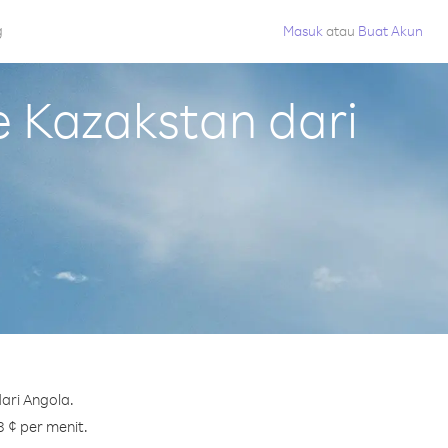
g
Masuk
atau
Buat Akun
 Kazakstan dari
ari Angola.
8 ¢ per menit.