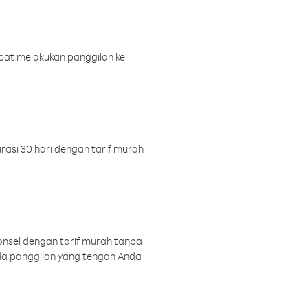
pat melakukan panggilan ke
rasi 30 hari dengan tarif murah
onsel dengan tarif murah tanpa
a panggilan yang tengah Anda