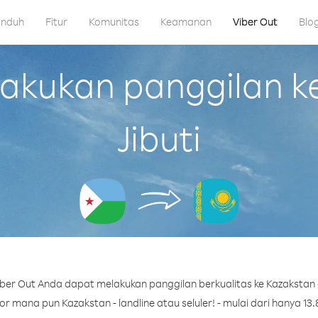
nduh
Fitur
Komunitas
Keamanan
Viber Out
Blo
kukan panggilan ke
Jibuti
ber Out Anda dapat melakukan panggilan berkualitas ke Kazakstan da
 mana pun Kazakstan - landline atau seluler! - mulai dari hanya 13.