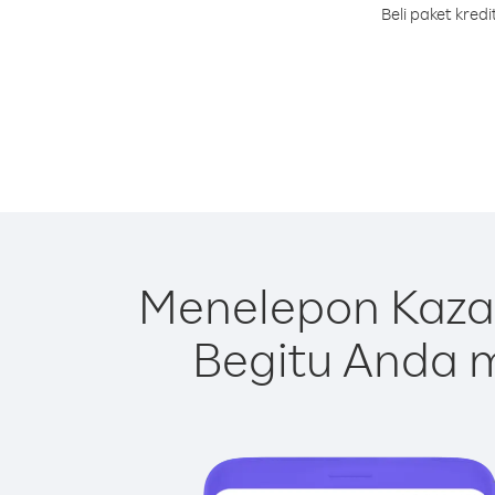
Beli paket kred
Menelepon Kaza
Begitu Anda m