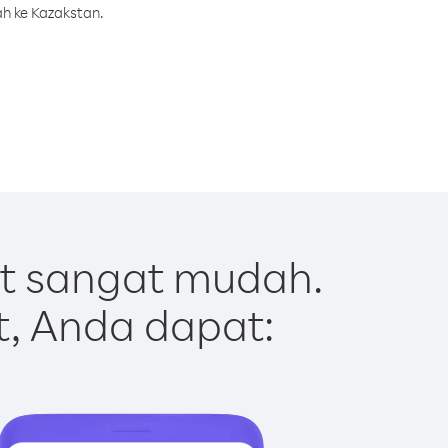
ah ke Kazakstan.
t sangat mudah.
t, Anda dapat: