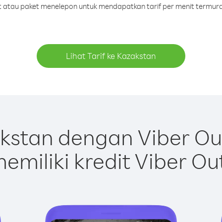
it atau paket menelepon untuk mendapatkan tarif per menit termur
Lihat Tarif ke Kazakstan
kstan dengan Viber Ou
emiliki kredit Viber Ou