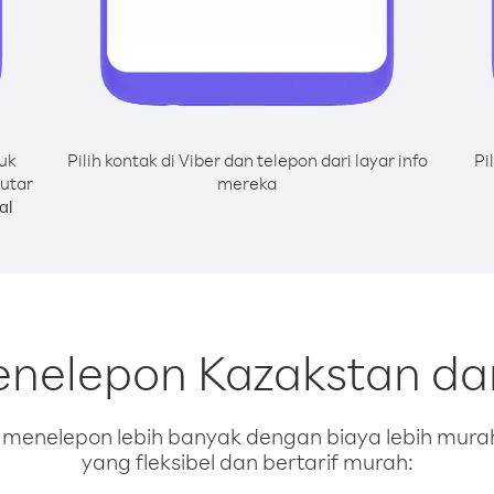
uk
Pilih kontak di Viber dan telepon dari layar info
Pi
putar
mereka
al
enelepon Kazakstan dar
enelepon lebih banyak dengan biaya lebih murah.
yang fleksibel dan bertarif murah: