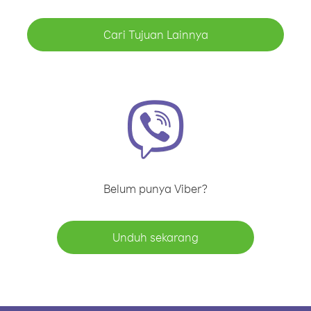
Cari Tujuan Lainnya
Belum punya Viber?
Unduh sekarang