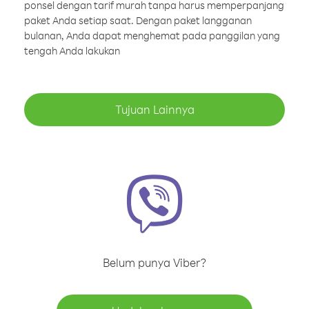
ponsel dengan tarif murah tanpa harus memperpanjang
paket Anda setiap saat. Dengan paket langganan
bulanan, Anda dapat menghemat pada panggilan yang
tengah Anda lakukan
Tujuan Lainnya
Belum punya Viber?