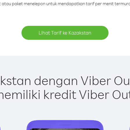
it atau paket menelepon untuk mendapatkan tarif per menit termur
Lihat Tarif ke Kazakstan
kstan dengan Viber Ou
emiliki kredit Viber Ou