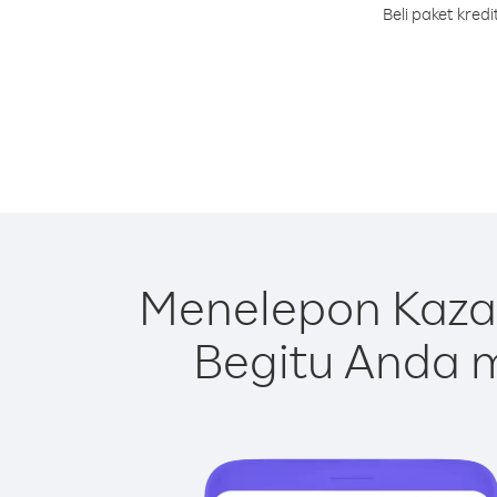
Beli paket kred
Menelepon Kaza
Begitu Anda m