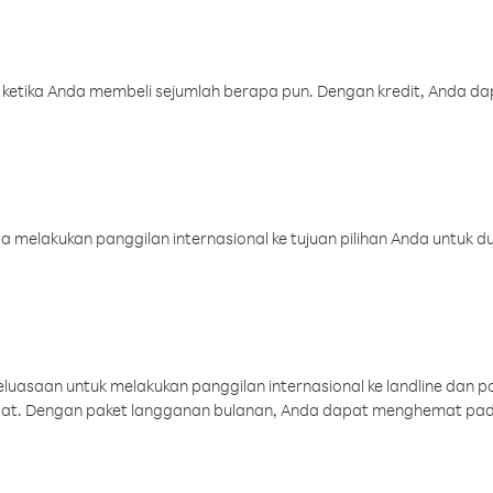
 ketika Anda membeli sejumlah berapa pun. Dengan kredit, Anda da
melakukan panggilan internasional ke tujuan pilihan Anda untuk du
uasaan untuk melakukan panggilan internasional ke landline dan p
aat. Dengan paket langganan bulanan, Anda dapat menghemat pad