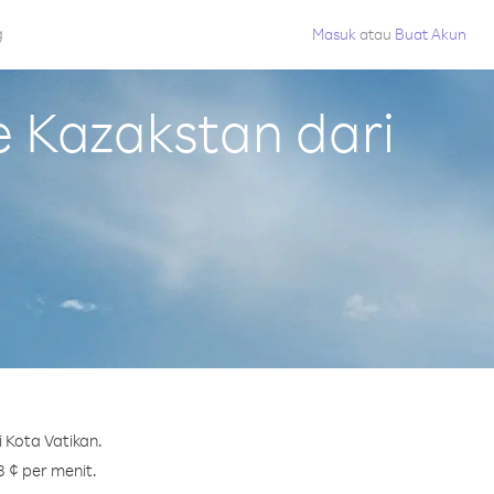
g
Masuk
atau
Buat Akun
 Kazakstan dari
 Kota Vatikan.
8 ¢ per menit.