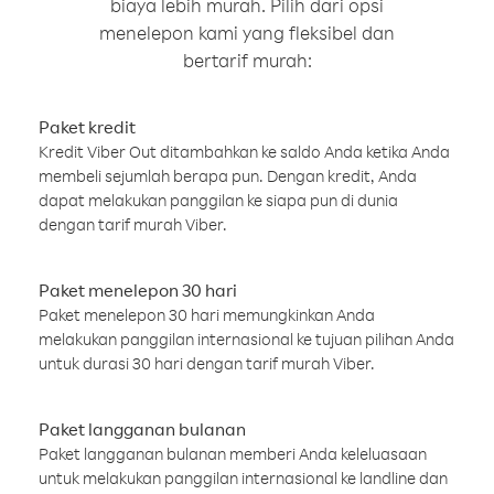
biaya lebih murah. Pilih dari opsi
menelepon kami yang fleksibel dan
bertarif murah:
Paket kredit
Kredit Viber Out ditambahkan ke saldo Anda ketika Anda
membeli sejumlah berapa pun. Dengan kredit, Anda
dapat melakukan panggilan ke siapa pun di dunia
dengan tarif murah Viber.
Paket menelepon 30 hari
Paket menelepon 30 hari memungkinkan Anda
melakukan panggilan internasional ke tujuan pilihan Anda
untuk durasi 30 hari dengan tarif murah Viber.
Paket langganan bulanan
Paket langganan bulanan memberi Anda keleluasaan
untuk melakukan panggilan internasional ke landline dan