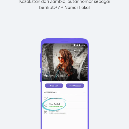
Kazakstan dari Zambia, putar nomor sebagai
berikut:
+
+
7
Nomor Lokal