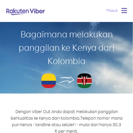
Masuk
Togg
navig
Bagaimana melakukan
panggilan ke Kenya dari
Kolombia
Dengan Viber Out Anda dapat melakukan panggilan
berkualitas ke Kenya dari Kolombia.
Telepon nomor mana
pun Kenya - landline atau seluler! - mulai dari hanya 30.3
¢ per menit.