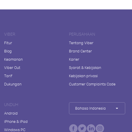
VIBER
PERUSAHAAN
Fitur
Tentang Viber
Blog
Brand Center
Keamanan
Karier
Viber Out
Syarat & Kebijakan
Tarif
Kebijakan privasi
Dukungan
Customer Complaints Code
UNDUH
Bahasa Indonesia
Android
iPhone & iPad
Windows PC