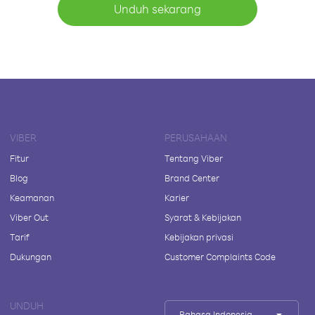
Unduh sekarang
VIBER
PERUSAHAAN
Fitur
Tentang Viber
Blog
Brand Center
Keamanan
Karier
Viber Out
Syarat & Kebijakan
Tarif
Kebijakan privasi
Dukungan
Customer Complaints Code
UNDUH
Bahasa Indonesia