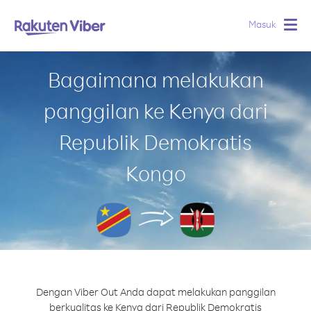
Masuk
Togg
navig
Bagaimana melakukan
panggilan ke Kenya dari
Republik Demokratis
Kongo
Dengan Viber Out Anda dapat melakukan panggilan
berkualitas ke Kenya dari Republik Demokratis