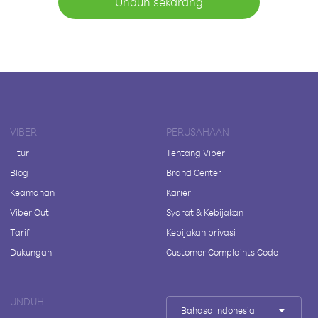
Unduh sekarang
VIBER
PERUSAHAAN
Fitur
Tentang Viber
Blog
Brand Center
Keamanan
Karier
Viber Out
Syarat & Kebijakan
Tarif
Kebijakan privasi
Dukungan
Customer Complaints Code
UNDUH
Bahasa Indonesia