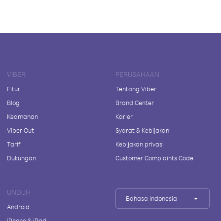
VIBER
PERUSAHAAN
Fitur
Tentang Viber
Blog
Brand Center
Keamanan
Karier
Viber Out
Syarat & Kebijakan
Tarif
Kebijakan privasi
Dukungan
Customer Complaints Code
UNDUH
Bahasa Indonesia
Android
iPhone & iPad