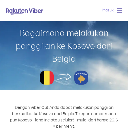
Masuk
Togg
navig
Bagaimana melakukan
panggilan ke Kosovo dari
Belgia
Dengan Viber Out Anda dapat melakukan panggilan
berkualitas ke Kosovo dari Belgia.
Telepon nomor mana
pun Kosovo - landline atau seluler! - mulai dari hanya 26.6
¢ per menit.