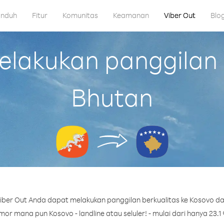
nduh
Fitur
Komunitas
Keamanan
Viber Out
Blo
lakukan panggilan k
Bhutan
ber Out Anda dapat melakukan panggilan berkualitas ke Kosovo da
or mana pun Kosovo - landline atau seluler! - mulai dari hanya 23.1 