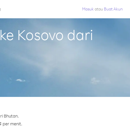
g
Masuk
atau
Buat Akun
e Kosovo dari
ri Bhutan.
¢ per menit.