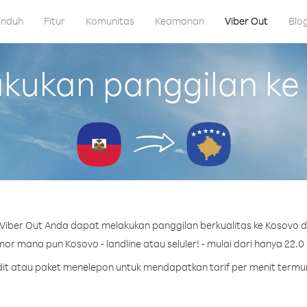
nduh
Fitur
Komunitas
Keamanan
Viber Out
Blo
ukan panggilan ke K
iber Out Anda dapat melakukan panggilan berkualitas ke Kosovo da
or mana pun Kosovo - landline atau seluler! - mulai dari hanya 22.0 
edit atau paket menelepon untuk mendapatkan tarif per menit termu