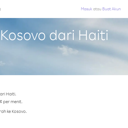
g
Masuk
atau
Buat Akun
osovo dari Haiti
ri Haiti.
¢ per menit.
rah ke Kosovo.