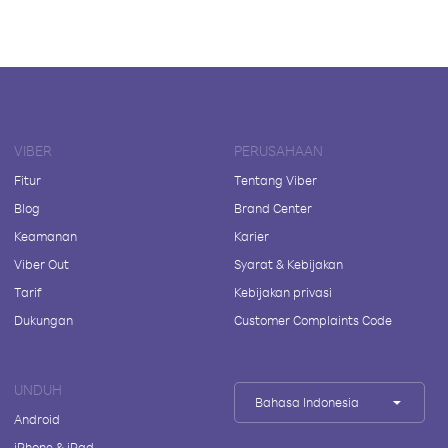
VIBER
PERUSAHAAN
Fitur
Tentang Viber
Blog
Brand Center
Keamanan
Karier
Viber Out
Syarat & Kebijakan
Tarif
Kebijakan privasi
Dukungan
Customer Complaints Code
UNDUH
Bahasa Indonesia
Android
iPhone & iPad