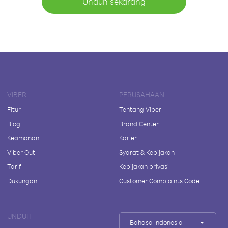
Unduh sekarang
VIBER
PERUSAHAAN
Fitur
Tentang Viber
Blog
Brand Center
Keamanan
Karier
Viber Out
Syarat & Kebijakan
Tarif
Kebijakan privasi
Dukungan
Customer Complaints Code
UNDUH
Bahasa Indonesia