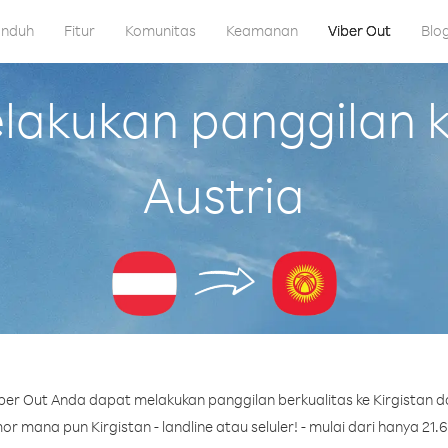
nduh
Fitur
Komunitas
Keamanan
Viber Out
Blo
kukan panggilan ke
Austria
er Out Anda dapat melakukan panggilan berkualitas ke Kirgistan da
r mana pun Kirgistan - landline atau seluler! - mulai dari hanya 21.6