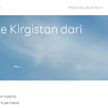
g
Masuk
atau
Buat Akun
 Kirgistan dari
ri Austria.
 ¢ per menit.