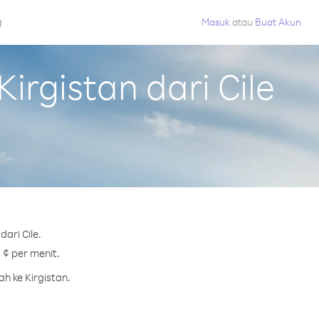
g
Masuk
atau
Buat Akun
rgistan dari Cile
ari Cile.
 ¢ per menit.
h ke Kirgistan.