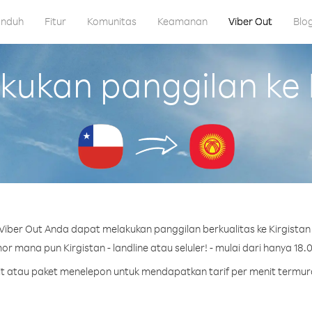
nduh
Fitur
Komunitas
Keamanan
Viber Out
Blo
kan panggilan ke Ki
iber Out Anda dapat melakukan panggilan berkualitas ke Kirgistan d
r mana pun Kirgistan - landline atau seluler! - mulai dari hanya 18.0
dit atau paket menelepon untuk mendapatkan tarif per menit termura