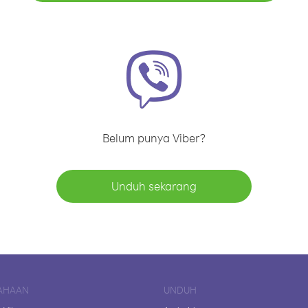
Belum punya Viber?
Unduh sekarang
AHAAN
UNDUH