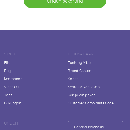
Unduh sekarang
VIBER
PERUSAHAAN
Fitur
Tentang Viber
Blog
Brand Center
Keamanan
Karier
Viber Out
Syarat & Kebijakan
Tarif
Kebijakan privasi
Dukungan
Customer Complaints Code
UNDUH
Bahasa Indonesia