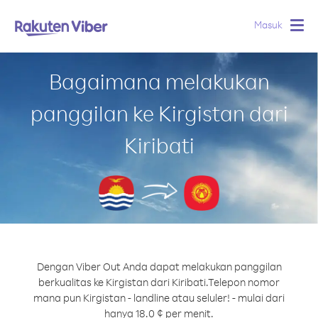
Masuk
Togg
navig
Bagaimana melakukan
panggilan ke Kirgistan dari
Kiribati
Dengan Viber Out Anda dapat melakukan panggilan
berkualitas ke Kirgistan dari Kiribati.
Telepon nomor
mana pun Kirgistan - landline atau seluler! - mulai dari
hanya 18.0 ¢ per menit.