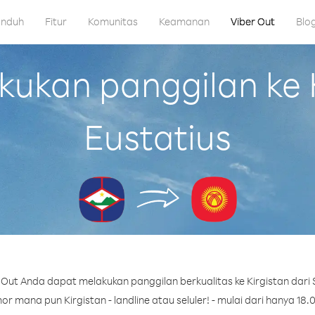
nduh
Fitur
Komunitas
Keamanan
Viber Out
Blo
kan panggilan ke Ki
Eustatius
Out Anda dapat melakukan panggilan berkualitas ke Kirgistan dari S
r mana pun Kirgistan - landline atau seluler! - mulai dari hanya 18.0