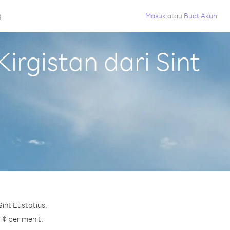
g
Masuk
atau
Buat Akun
rgistan dari Sint
int Eustatius.
 ¢ per menit.