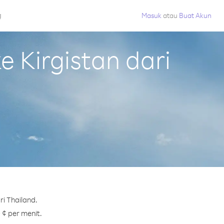
g
Masuk
atau
Buat Akun
 Kirgistan dari
i Thailand.
 ¢ per menit.