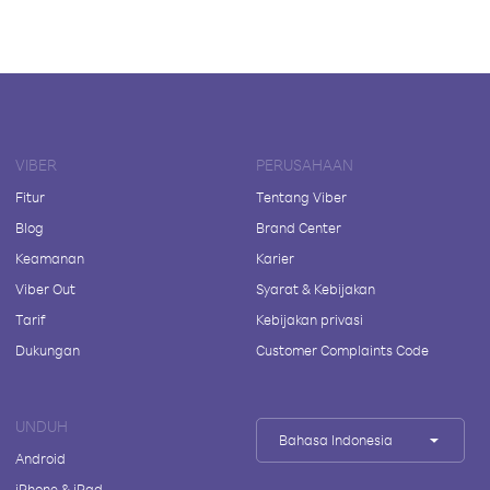
VIBER
PERUSAHAAN
Fitur
Tentang Viber
Blog
Brand Center
Keamanan
Karier
Viber Out
Syarat & Kebijakan
Tarif
Kebijakan privasi
Dukungan
Customer Complaints Code
UNDUH
Bahasa Indonesia
Android
iPhone & iPad