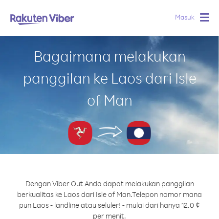
Masuk
Togg
navig
Bagaimana melakukan
panggilan ke Laos dari Isle
of Man
Dengan Viber Out Anda dapat melakukan panggilan
berkualitas ke Laos dari Isle of Man.
Telepon nomor mana
pun Laos - landline atau seluler! - mulai dari hanya 12.0 ¢
per menit.