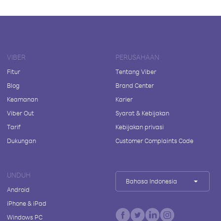
VIBER
PERUSAHAAN
Fitur
Tentang Viber
Blog
Brand Center
Keamanan
Karier
Viber Out
Syarat & Kebijakan
Tarif
Kebijakan privasi
Dukungan
Customer Complaints Code
UNDUH
Bahasa Indonesia
Android
iPhone & iPad
Windows PC