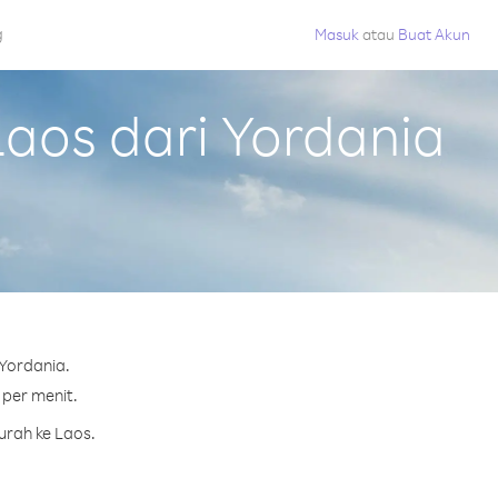
g
Masuk
atau
Buat Akun
aos dari Yordania
Yordania.
 per menit.
urah ke Laos.