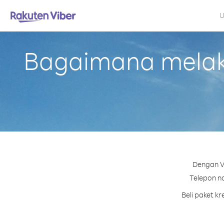
U
Bagaimana melaku
Dengan Vi
Telepon no
Beli paket k