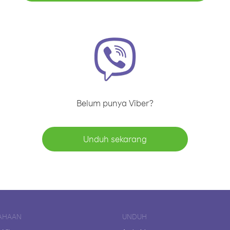
Belum punya Viber?
Unduh sekarang
AHAAN
UNDUH