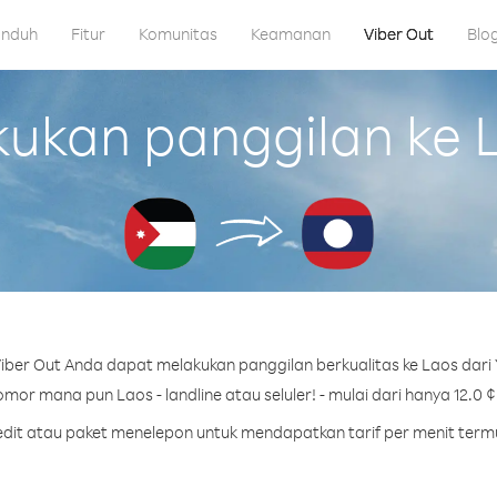
nduh
Fitur
Komunitas
Keamanan
Viber Out
Blo
kan panggilan ke L
ber Out Anda dapat melakukan panggilan berkualitas ke Laos dari 
mor mana pun Laos - landline atau seluler! - mulai dari hanya 12.0 ¢
redit atau paket menelepon untuk mendapatkan tarif per menit term