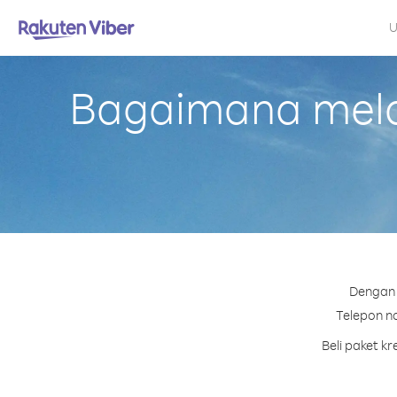
U
Bagaimana mela
Dengan 
Telepon no
Beli paket k