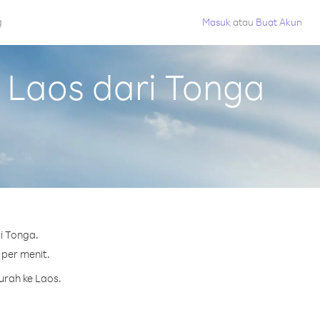
g
Masuk
atau
Buat Akun
Laos dari Tonga
i Tonga.
 per menit.
urah ke Laos.