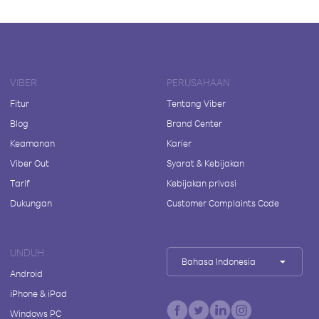
VIBER
PERUSAHAAN
Fitur
Tentang Viber
Blog
Brand Center
Keamanan
Karier
Viber Out
Syarat & Kebijakan
Tarif
Kebijakan privasi
Dukungan
Customer Complaints Code
UNDUH
Bahasa Indonesia
Android
iPhone & iPad
Windows PC