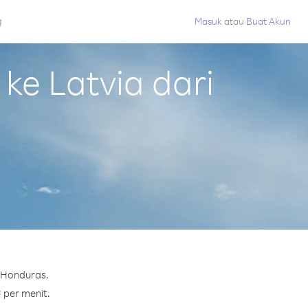
g
Masuk
atau
Buat Akun
e Latvia dari
i Honduras.
¢ per menit.