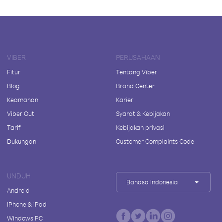
VIBER
PERUSAHAAN
Fitur
Tentang Viber
Blog
Brand Center
Keamanan
Karier
Viber Out
Syarat & Kebijakan
Tarif
Kebijakan privasi
Dukungan
Customer Complaints Code
UNDUH
Bahasa Indonesia
Android
iPhone & iPad
Windows PC