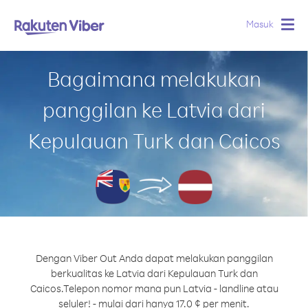
Masuk
Togg
navig
Bagaimana melakukan
panggilan ke Latvia dari
Kepulauan Turk dan Caicos
Dengan Viber Out Anda dapat melakukan panggilan
berkualitas ke Latvia dari Kepulauan Turk dan
Caicos.
Telepon nomor mana pun Latvia - landline atau
seluler! - mulai dari hanya 17.0 ¢ per menit.