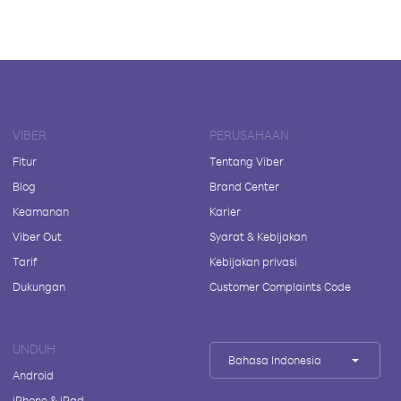
VIBER
PERUSAHAAN
Fitur
Tentang Viber
Blog
Brand Center
Keamanan
Karier
Viber Out
Syarat & Kebijakan
Tarif
Kebijakan privasi
Dukungan
Customer Complaints Code
UNDUH
Bahasa Indonesia
Android
iPhone & iPad