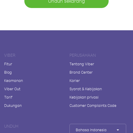
Unduh sekarang
VIBER
PERUSAHAAN
Fitur
Tentang Viber
Blog
Brand Center
Keamanan
Karier
Viber Out
Syarat & Kebijakan
Tarif
Kebijakan privasi
Dukungan
Customer Complaints Code
UNDUH
Bahasa Indonesia