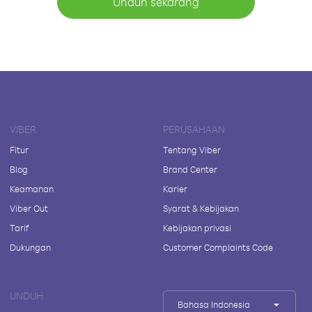
Unduh sekarang
VIBER
PERUSAHAAN
Fitur
Tentang Viber
Blog
Brand Center
Keamanan
Karier
Viber Out
Syarat & Kebijakan
Tarif
Kebijakan privasi
Dukungan
Customer Complaints Code
UNDUH
Bahasa Indonesia