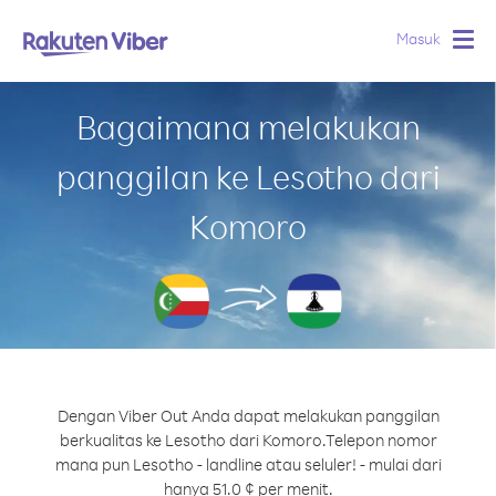
Masuk
Togg
navig
Bagaimana melakukan
panggilan ke Lesotho dari
Komoro
Dengan Viber Out Anda dapat melakukan panggilan
berkualitas ke Lesotho dari Komoro.
Telepon nomor
mana pun Lesotho - landline atau seluler! - mulai dari
hanya 51.0 ¢ per menit.