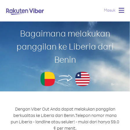
Masuk
Togg
navig
Bagaimana melakukan
panggilan ke Liberia dari
Benin
Dengan Viber Out Anda dapat melakukan panggilan
berkualitas ke Liberia dari Benin.
Telepon nomor mana
pun Liberia - landline atau seluler! - mulai dari hanya 59.0
¢ per menit.