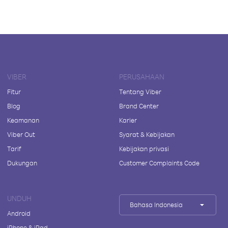
VIBER
PERUSAHAAN
Fitur
Tentang Viber
Blog
Brand Center
Keamanan
Karier
Viber Out
Syarat & Kebijakan
Tarif
Kebijakan privasi
Dukungan
Customer Complaints Code
UNDUH
Bahasa Indonesia
Android
iPhone & iPad