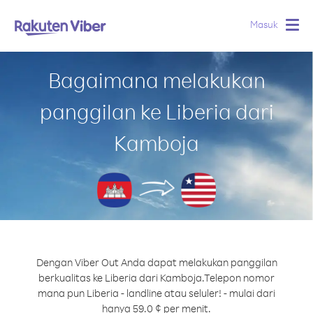
Masuk
Togg
navig
Bagaimana melakukan
panggilan ke Liberia dari
Kamboja
Dengan Viber Out Anda dapat melakukan panggilan
berkualitas ke Liberia dari Kamboja.
Telepon nomor
mana pun Liberia - landline atau seluler! - mulai dari
hanya 59.0 ¢ per menit.