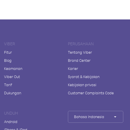
VIBER
PERUSAHAAN
Fitur
Tentang Viber
Blog
Brand Center
Keamanan
Karier
Viber Out
Syarat & Kebijakan
Tarif
Kebijakan privasi
Dukungan
Customer Complaints Code
UNDUH
Bahasa Indonesia
Android
iPhone & iPad