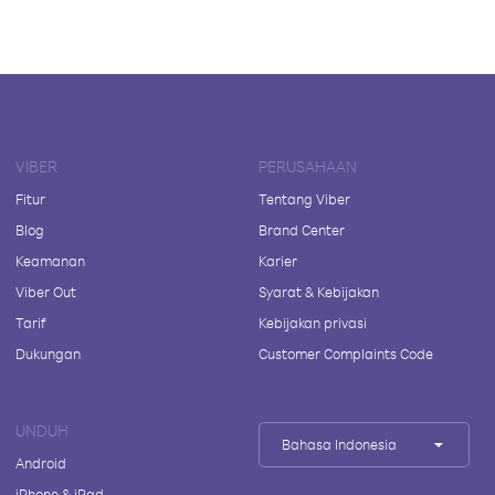
VIBER
PERUSAHAAN
Fitur
Tentang Viber
Blog
Brand Center
Keamanan
Karier
Viber Out
Syarat & Kebijakan
Tarif
Kebijakan privasi
Dukungan
Customer Complaints Code
UNDUH
Bahasa Indonesia
Android
iPhone & iPad