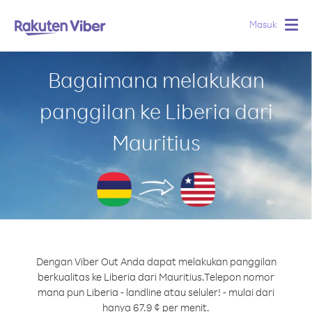
Masuk
Togg
navig
Bagaimana melakukan
panggilan ke Liberia dari
Mauritius
Dengan Viber Out Anda dapat melakukan panggilan
berkualitas ke Liberia dari Mauritius.
Telepon nomor
mana pun Liberia - landline atau seluler! - mulai dari
hanya 67.9 ¢ per menit.