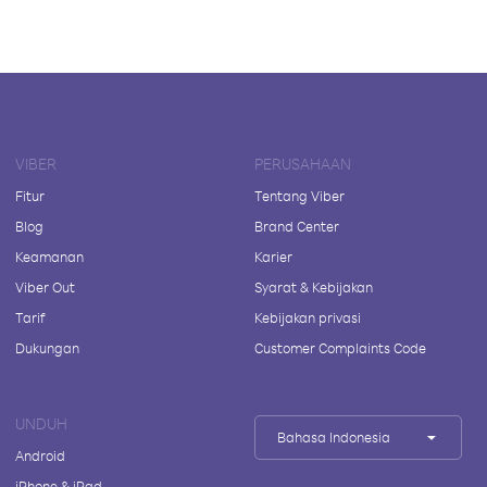
VIBER
PERUSAHAAN
Fitur
Tentang Viber
Blog
Brand Center
Keamanan
Karier
Viber Out
Syarat & Kebijakan
Tarif
Kebijakan privasi
Dukungan
Customer Complaints Code
UNDUH
Bahasa Indonesia
Android
iPhone & iPad