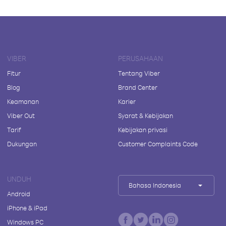
VIBER
PERUSAHAAN
Fitur
Tentang Viber
Blog
Brand Center
Keamanan
Karier
Viber Out
Syarat & Kebijakan
Tarif
Kebijakan privasi
Dukungan
Customer Complaints Code
UNDUH
Bahasa Indonesia
Android
iPhone & iPad
Windows PC