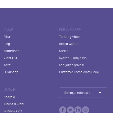
VIBER
PERUSAHAAN
Fitur
Tentang Viber
Blog
Brand Center
Keamanan
Karier
Viber Out
Syarat & Kebijakan
Tarif
Kebijakan privasi
Dukungan
Customer Complaints Code
UNDUH
Bahasa Indonesia
Android
iPhone & iPad
Windows PC