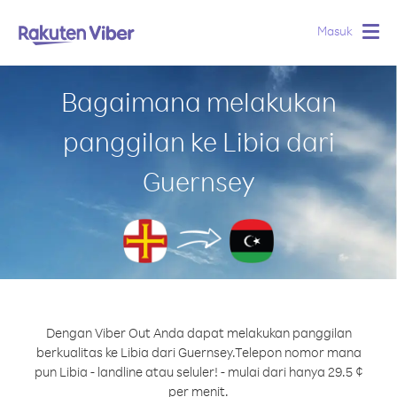
Masuk
Togg
navig
Bagaimana melakukan
panggilan ke Libia dari
Guernsey
Dengan Viber Out Anda dapat melakukan panggilan
berkualitas ke Libia dari Guernsey.
Telepon nomor mana
pun Libia - landline atau seluler! - mulai dari hanya 29.5 ¢
per menit.