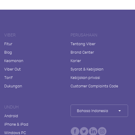
VIBER
PERUSAHAAN
Fitur
Tentang Viber
Blog
Brand Center
Keamanan
Karier
Viber Out
Syarat & Kebijakan
Tarif
Kebijakan privasi
Dukungan
Customer Complaints Code
UNDUH
Bahasa Indonesia
Android
iPhone & iPad
Windows PC