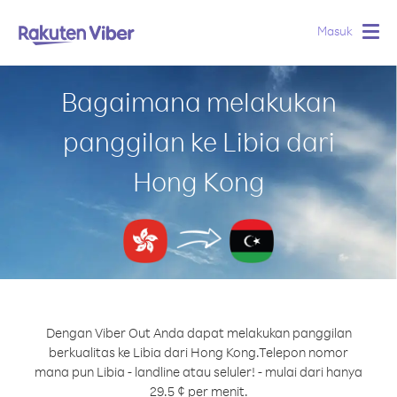
Masuk
Togg
navig
Bagaimana melakukan
panggilan ke Libia dari
Hong Kong
Dengan Viber Out Anda dapat melakukan panggilan
berkualitas ke Libia dari Hong Kong.
Telepon nomor
mana pun Libia - landline atau seluler! - mulai dari hanya
29.5 ¢ per menit.