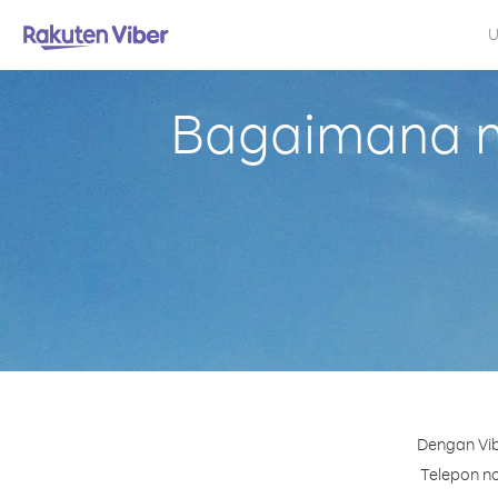
U
Bagaimana me
Dengan Vib
Telepon no