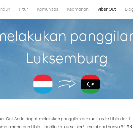
nduh
Fitur
Komunitas
Keamanan
Viber Out
Blo
lakukan panggilan 
Luksemburg
er Out Anda dapat melakukan panggilan berkualitas ke Libia dari 
mor mana pun Libia - landline atau seluler! - mulai dari hanya 34.5 ¢