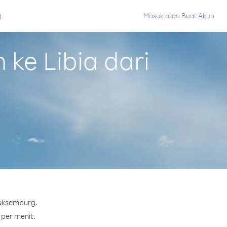
g
Masuk
atau
Buat Akun
ke Libia dari
Luksemburg.
 per menit.