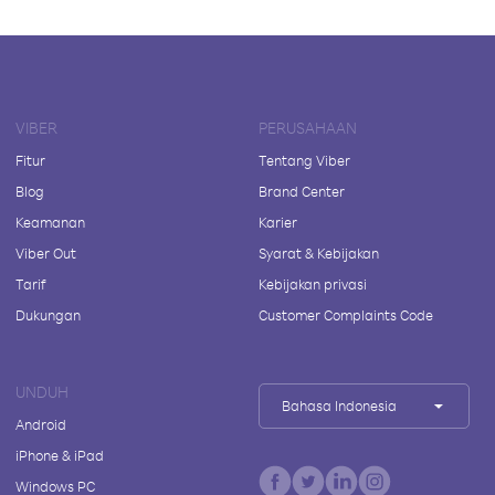
VIBER
PERUSAHAAN
Fitur
Tentang Viber
Blog
Brand Center
Keamanan
Karier
Viber Out
Syarat & Kebijakan
Tarif
Kebijakan privasi
Dukungan
Customer Complaints Code
UNDUH
Bahasa Indonesia
Android
iPhone & iPad
Windows PC