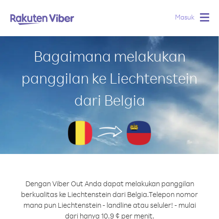
Masuk
Togg
navig
Bagaimana melakukan
panggilan ke Liechtenstein
dari Belgia
Dengan Viber Out Anda dapat melakukan panggilan
berkualitas ke Liechtenstein dari Belgia.
Telepon nomor
mana pun Liechtenstein - landline atau seluler! - mulai
dari hanya 10.9 ¢ per menit.