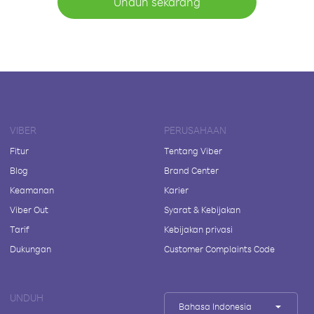
Unduh sekarang
VIBER
PERUSAHAAN
Fitur
Tentang Viber
Blog
Brand Center
Keamanan
Karier
Viber Out
Syarat & Kebijakan
Tarif
Kebijakan privasi
Dukungan
Customer Complaints Code
UNDUH
Bahasa Indonesia