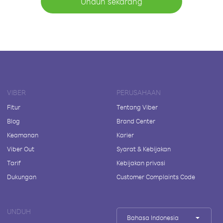
Unduh sekarang
VIBER
PERUSAHAAN
Fitur
Tentang Viber
Blog
Brand Center
Keamanan
Karier
Viber Out
Syarat & Kebijakan
Tarif
Kebijakan privasi
Dukungan
Customer Complaints Code
UNDUH
Bahasa Indonesia