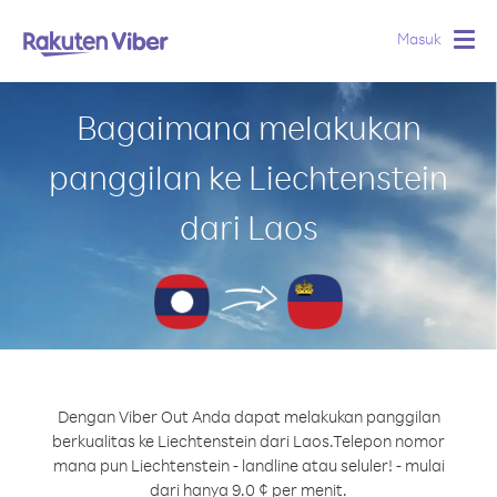
Masuk
Togg
navig
Bagaimana melakukan
panggilan ke Liechtenstein
dari Laos
Dengan Viber Out Anda dapat melakukan panggilan
berkualitas ke Liechtenstein dari Laos.
Telepon nomor
mana pun Liechtenstein - landline atau seluler! - mulai
dari hanya 9.0 ¢ per menit.