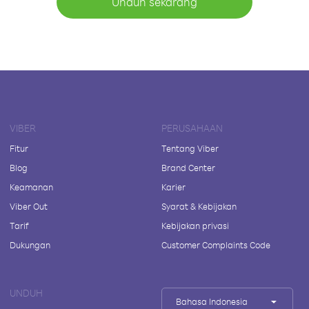
Unduh sekarang
VIBER
PERUSAHAAN
Fitur
Tentang Viber
Blog
Brand Center
Keamanan
Karier
Viber Out
Syarat & Kebijakan
Tarif
Kebijakan privasi
Dukungan
Customer Complaints Code
UNDUH
Bahasa Indonesia