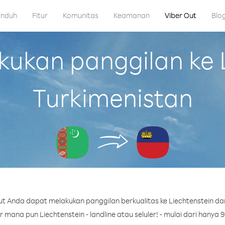
nduh
Fitur
Komunitas
Keamanan
Viber Out
Blo
kan panggilan ke L
Turkimenistan
t Anda dapat melakukan panggilan berkualitas ke Liechtenstein dar
mana pun Liechtenstein - landline atau seluler! - mulai dari hanya 9