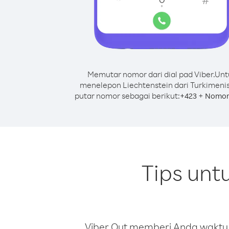
Memutar nomor dari dial pad Viber.
Unt
menelepon Liechtenstein dari Turkimeni
putar nomor sebagai berikut:
+
+
423
Nomor
Tips unt
Viber Out memberi Anda waktu m