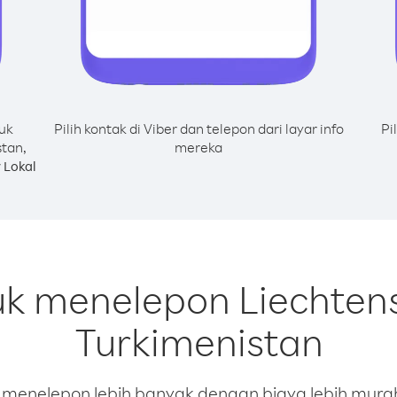
uk
Pilih kontak di Viber dan telepon dari layar info
Pi
stan,
mereka
 Lokal
uk menelepon Liechtens
Turkimenistan
enelepon lebih banyak dengan biaya lebih murah.