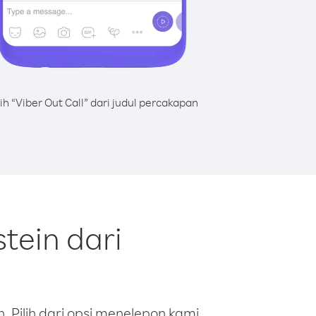
lih “Viber Out Call” dari judul percakapan
tein dari
 Pilih dari opsi menelepon kami