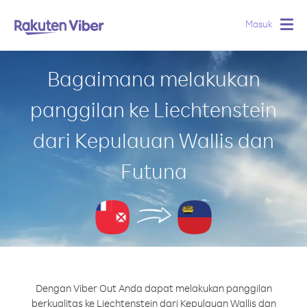
Masuk
Togg
navig
Bagaimana melakukan
panggilan ke Liechtenstein
dari Kepulauan Wallis dan
Futuna
Dengan Viber Out Anda dapat melakukan panggilan
berkualitas ke Liechtenstein dari Kepulauan Wallis dan