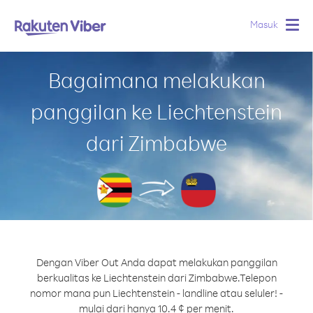
Masuk
Togg
navig
Bagaimana melakukan
panggilan ke Liechtenstein
dari Zimbabwe
Dengan Viber Out Anda dapat melakukan panggilan
berkualitas ke Liechtenstein dari Zimbabwe.
Telepon
nomor mana pun Liechtenstein - landline atau seluler! -
mulai dari hanya 10.4 ¢ per menit.