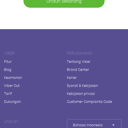
Unduh sekarang
VIBER
PERUSAHAAN
Fitur
Tentang Viber
Blog
Brand Center
Keamanan
Karier
Viber Out
Syarat & Kebijakan
Tarif
Kebijakan privasi
Dukungan
Customer Complaints Code
UNDUH
Bahasa Indonesia